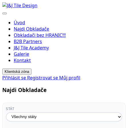
Menu
Úvod
Najdi Obkladače
Obkladači bez HRANIC!!!
B2B Partners
J&J Tile Academy
Galerie
Kontakt
Klientská zóna
Přihlásit se
Registrovat se
Můj profil
Najdi Obkladače
STÁT