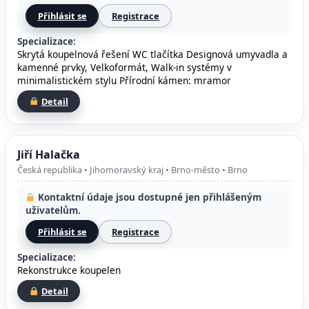
Přihlásit se
Registrace
Specializace:
Skrytá koupelnová řešení WC tlačítka Designová umyvadla a
kamenné prvky, Velkoformát, Walk-in systémy v
minimalistickém stylu Přírodní kámen: mramor
Detail
Jiří Halačka
Česká republika • Jihomoravský kraj • Brno-město • Brno
Kontaktní údaje jsou dostupné jen přihlášeným
uživatelům.
Přihlásit se
Registrace
Specializace:
Rekonstrukce koupelen
Detail