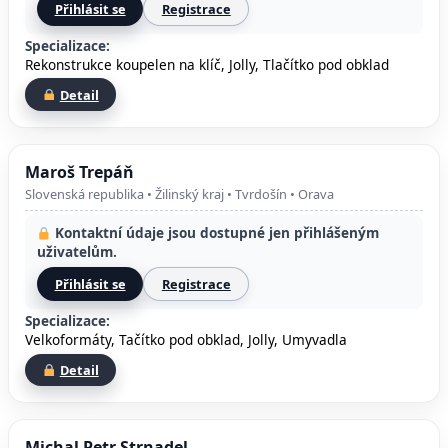
Přihlásit se
Registrace
Specializace:
Rekonstrukce koupelen na klíč, Jolly, Tlačítko pod obklad
Detail
Maroš Trepáň
Slovenská republika • Žilinský kraj • Tvrdošín • Orava
Kontaktní údaje jsou dostupné jen přihlášeným
uživatelům.
Přihlásit se
Registrace
Specializace:
Velkoformáty, Tačítko pod obklad, Jolly, Umyvadla
Detail
Michal Petr Strnadel