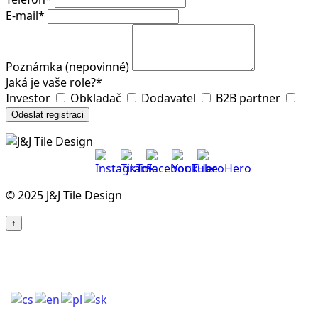
E-mail
*
Poznámka (nepovinné)
Jaká je vaše role?
*
Investor
Obkladač
Dodavatel
B2B partner
Odeslat registraci
© 2025 J&J Tile Design
↑