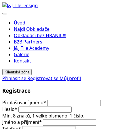
Menu
Úvod
Najdi Obkladače
Obkladači bez HRANIC!!!
B2B Partners
J&J Tile Academy
Galerie
Kontakt
Klientská zóna
Přihlásit se
Registrovat se
Můj profil
Registrace
Přihlašovací jméno
*
Heslo
*
Min. 8 znaků, 1 velké písmeno, 1 číslo.
Jméno a příjmení
*
Telefon
*