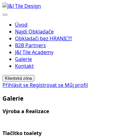
Menu
Úvod
Najdi Obkladače
Obkladači bez HRANIC!!!
B2B Partners
J&J Tile Academy
Galerie
Kontakt
Klientská zóna
Přihlásit se
Registrovat se
Můj profil
Galerie
Výroba a Realizace
Tlačítko toalety